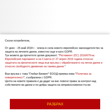
Скъпи потребители,
От днес - 25 май 2018 г. - влиза в сила новото европейско законодателство за
защита на личните данни, известно още и като GDPR.
Тук можете да прочетете целия документ: "
Регламент (ЕС) 2016/679 на
Европейския парламент и на Съвета от 27 април 2016 година относно
защитата на физическите лица във връзка с обработването на лични данни и
относно свободното движение на такива данни.
"
Във връзка с това "Глобал Биомет" ЕООД приема нова "
Политика за
поверителност
", съобразена с GDPR.
Целта на новите правила е да дадат на вас повече права за контрол над
собствените ви данни и по-добра защита на неприкосновеността ви.
РАЗБРАХ